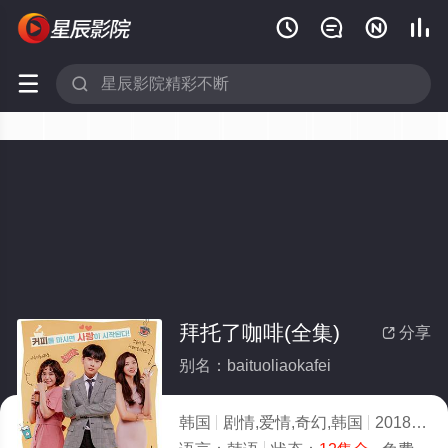






拜托了咖啡(全集)
分享

别名：baituoliaokafei
韩国
剧情,爱情,奇幻,韩国
2018
2.0