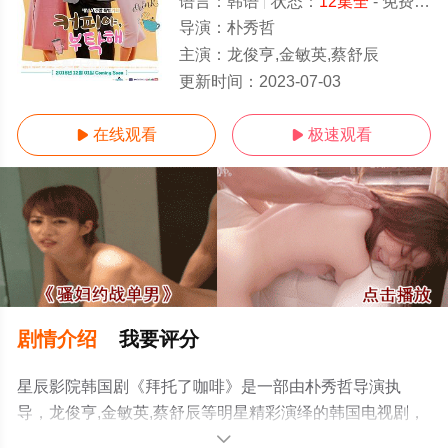
语言：
韩语
状态：
12集全
- 免费观看
导演：
朴秀哲
主演：
龙俊亨,金敏英,蔡舒辰
1-12全集/大结局
更新时间：
2023-07-03
在线观看
极速观看


剧情介绍
我要评分
星辰影院韩国剧《拜托了咖啡》是一部由朴秀哲导演执
导，龙俊亨,金敏英,蔡舒辰等明星精彩演绎的韩国电视剧，
大结局剧情已揭晓（1-12全集），手机免费观看高清无删
