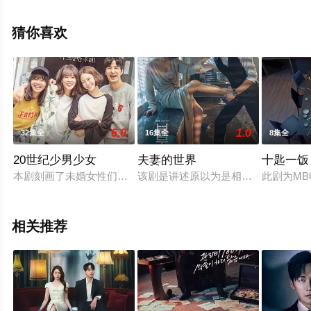
减完整版电视剧全集就上星辰电影网，更多相关信息可移
步至豆瓣电视剧、电视猫或剧情网等平台了解。
猜你喜欢
6.0
1.0
32集全
16集全
8集全
20世纪少男少女
夫妻的世界
十匙一饭
本剧刻画了未婚女性们的现实故事，主要讲述35岁的三个女人的
该剧是讲述原以为是相爱着的夫妻的
此剧为M
相关推荐