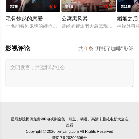
8.0
10.0
第7集
第9集
第11集
毛骨悚然的恋爱
公寓黑风暴
婚姻之后
一名能看见鬼魂的继承人与一名王牌检察官发现只要轻轻一碰，
曾经的帮派老大急需现金，于是和有
神经外科
影视评论
共
0
条 “拜托了咖啡” 影评
星辰影院
提供免费VIP电视剧全集、综艺、动漫、高清未删减电影大全在
线看
Copyright © 2020 fxinyang.com All Rights Reserved
蒙ICP备20200606号