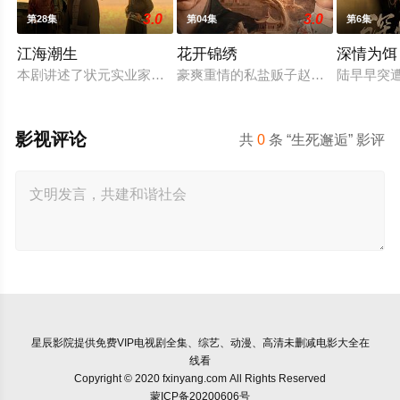
3.0
3.0
第28集
第04集
第6集
江海潮生
花开锦绣
深情为饵
本剧讲述了状元实业家张謇创办大生企业，实业报国的故事。甲
豪爽重情的私盐贩子赵凌虽出身草莽
陆早早突
影视评论
共
0
条 “生死邂逅” 影评
星辰影院
提供免费VIP电视剧全集、综艺、动漫、高清未删减电影大全在
线看
Copyright © 2020 fxinyang.com All Rights Reserved
蒙ICP备20200606号