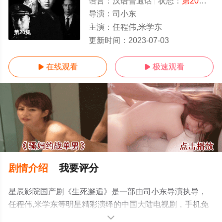
语言：
汉语普通话
状态：
第20集
- 
导演：
司小东
主演：
任程伟,米学东
第20集
更新时间：
2023-07-03
在线观看
极速观看


剧情介绍
我要评分
星辰影院国产剧《生死邂逅》是一部由司小东导演执导，
任程伟,米学东等明星精彩演绎的中国大陆电视剧，手机免
费观看高清无删减完整版电视剧全集就上星辰电影网，更
