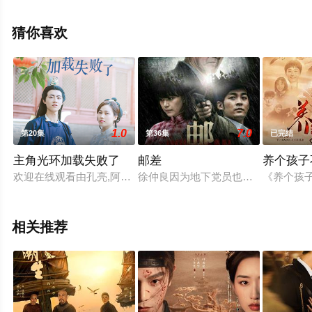
多相关信息可移步至豆瓣电视剧、电视猫或剧情网等平台
了解。
猜你喜欢
1.0
7.0
第20集
第36集
已完结
主角光环加载失败了
邮差
养个孩子
欢迎在线观看由孔亮,阿璃主演国产剧的《主角光环加载失败了》
徐仲良因为地下党员也是邮递员的父
《养个孩
相关推荐