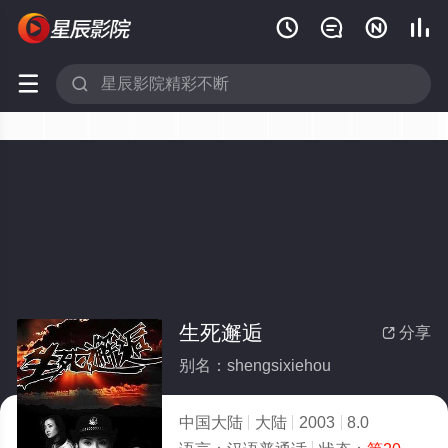






生死邂逅
分享

别名：shengsixiehou
中国大陆
大陆
2003
8.0