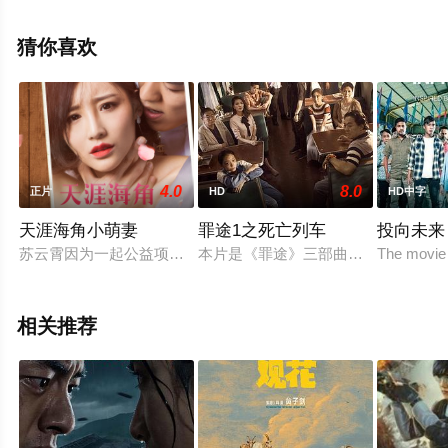
观看高清无删减完整版电影大全就上星辰电影网，更多相
关信息可移步至豆瓣电影、电视猫或剧情网等平台了解。
猜你喜欢
4.0
8.0
正片
HD
HD中字
天涯海角小萌妻
罪途1之死亡列车
投向未来
苏云霄因为一起公益项目，与五年前不告而别的未婚妻陆瑶瑶在
本片是《罪途》三部曲的第一部，后两
The movie i
相关推荐