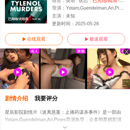
语言：
英语
状态：
已完结/高清
- 免费观看
导演：
Yotam,Guendelman,Ari,Pines
主演：
未知
已完结/大结局
更新时间：
2025-05-26
在线观看
极速观看


剧情介绍
我要评分
星辰影院剧情片《迷离悬案：止痛药谋杀事件》是一部由
Yotam,Guendelman,Ari,Pines导演执导，众多明星精彩演
绎的美国电影，大结局剧情已揭晓（已完结），手机免费
