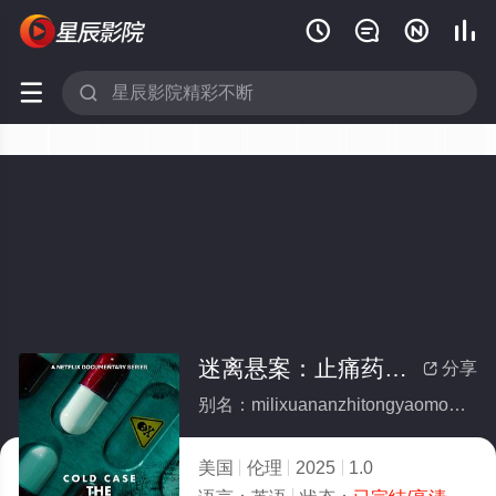






迷离悬案：止痛药谋杀事件(全集)
分享

别名：milixuananzhitongyaomoushashijian
美国
伦理
2025
1.0