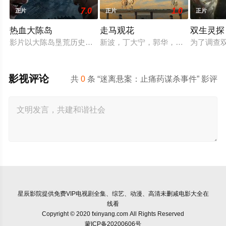
7.0
1.0
正片
正片
正片
热血大陈岛
走马观花
双生灵探
影片以大陈岛垦荒历史为创作底色，在尊重历史真实性的前提下
新波，丁大宁，郭华，程一木他们毕
为了调查
影视评论
共
0
条 “迷离悬案：止痛药谋杀事件” 影评
星辰影院
提供免费VIP电视剧全集、综艺、动漫、高清未删减电影大全在
线看
Copyright © 2020 fxinyang.com All Rights Reserved
蒙ICP备20200606号