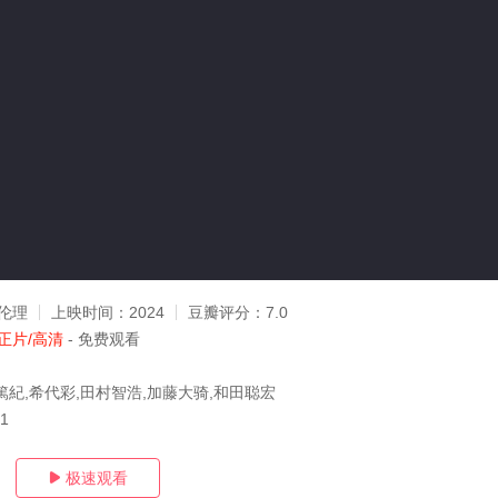
伦理
上映时间：
2024
豆瓣评分：
7.0
正片/高清
- 免费观看
篤紀,希代彩,田村智浩,加藤大骑,和田聪宏
21
极速观看
