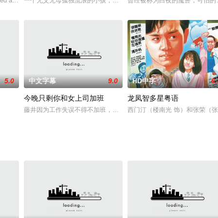
是大学时代的同窗兼好友
ed and ready t
一个无父无母孤独流浪的小孩，为了吃一顿饱饭，饥寒交迫之时看上
曾经被称为白夜的魔兽，可怕的
5.0
中文字幕
9.0
HD中字
6.
今晚只剩你和女上司加班
龙凤智多星粤语
藤井因为工作失误不得不加班，结果留下来检查藤井的工作。然而，
西门汀（楼南光 饰）和张荣（