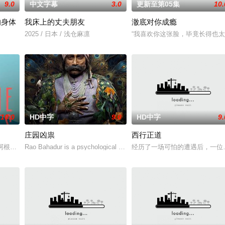
9.0
中文字幕
3.0
更新至第05集
10.
的身体
我床上的丈夫朋友
澈底对你成瘾
2025 / 日本 / 浅仓麻凛
“我喜欢你这张脸，毕竟长得也太
10.0
HD中字
9.0
HD中字
9.
庄园凶祟
西行正道
无恢复可能的四肢——的治
的阿根廷造型师丽娜在瑞士的一场颁奖典礼后，被一种突如其来的
Rao Bahadur is a psychological drama set
经历了一场可怕的遭遇后，一位