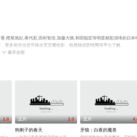
,樫尾篤紀,希代彩,田村智浩,加藤大骑,和田聪宏等明星精彩演绎的日本
网，更多相关信息可移步至豆瓣电影、电视猫或剧情网等平台了解。
展开全部

1.0
正片
1.0
正片
4.
狗剩子的春天
牙狼：白夜的魔兽