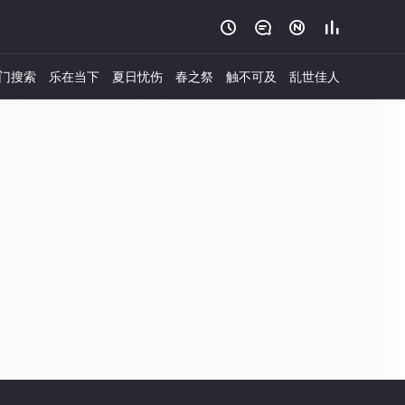




门搜索
乐在当下
夏日忧伤
春之祭
触不可及
乱世佳人