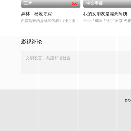
正片
5.0
中文字幕
异林：秘境寻踪
我的女朋友是漂亮阿姨
西南边陲的异林流传着“山神之眼”的恐怖传说，生物系学生苏瑶
2025 / 韩国 / 徐宇,河京
影视评论
RS