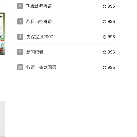
了小狗的口粮吃个精光。
最强霍拉--雷丘列斯复活了。魔戒骑士钢牙在和霍拉的战斗
飞虎雄师粤语
996
6

烈日当空粤语
996
7

失踪宝贝2007
996
8

0
新闻记者
996
9

行运一条龙国语
995
10

工作似乎遥遥无期，办公
张国荣 饰）是同行，两人不打不相识，之后成为了好友。一