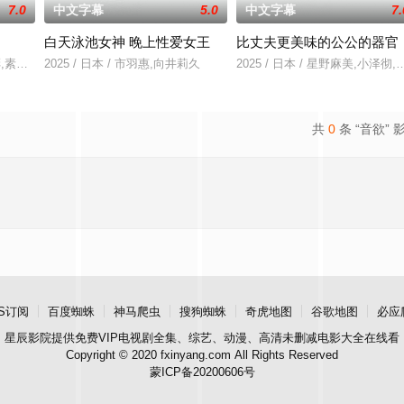
7.0
中文字幕
5.0
中文字幕
7.
白天泳池女神 晚上性爱女王
比丈夫更美味的公公的器官
与同学进山科考，却因遭遇
,秀彬,素美,崔敏浩,时宇,金东宇,韩蔚
2025 / 日本 / 市羽惠,向井莉久
2025 / 日本 / 星野麻美,小泽彻
共
0
条 “音欲” 
S订阅
百度蜘蛛
神马爬虫
搜狗蜘蛛
奇虎地图
谷歌地图
必应
星辰影院
提供免费VIP电视剧全集、综艺、动漫、高清未删减电影大全在线看
Copyright © 2020 fxinyang.com All Rights Reserved
蒙ICP备20200606号