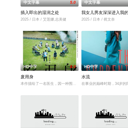
中文字幕
5.0
中文字幕
插入即出的湿润之处
我女儿男友深深进入我
2025 / 日本 / 艾莲娜,志美健
2025 / 日本 / 梶文奈
HD中字
8.0
HD中字
废用身
水流
本作描绘了一名医生，因一种围绕“废用身”——因瘫痪等原因已
在事业的巅峰时期，34岁