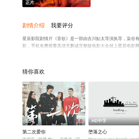
正片
剧情介绍
我要评分
星辰影院剧情片《音欲》是一部由吉川鮎太导演执导，染谷有香
影，手机免费观看高清无删减完整版电影大全就上星辰电影
猜你喜欢
正片
5.0
HD中字
第二次爱你
堕落之心