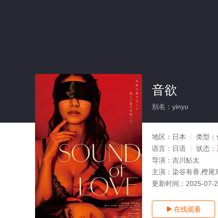
音欲
别名：yinyu
地区：
日本
类型：
语言：
日语
状态：
导演：
吉川鮎太
主演：
染谷有香,樫尾
更新时间：
2025-07-
在线观看
