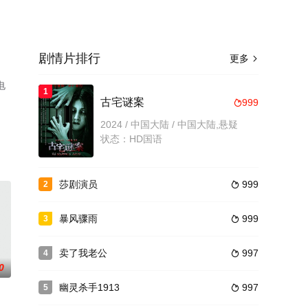
剧情片排行
更多

电
1
古宅谜案
999

2024 / 中国大陆 / 中国大陆,悬疑
状态：HD国语
莎剧演员
999
2

暴风骤雨
999
3

卖了我老公
997
4

0
幽灵杀手1913
997
5
