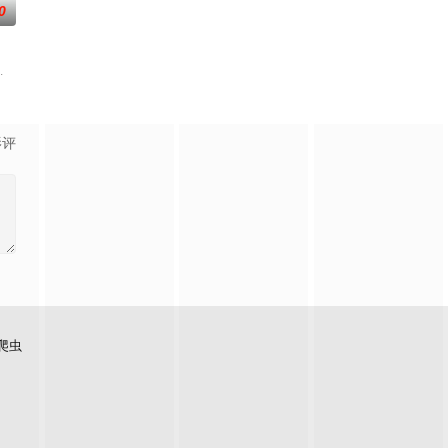
0
,有村望海
影评
爬虫