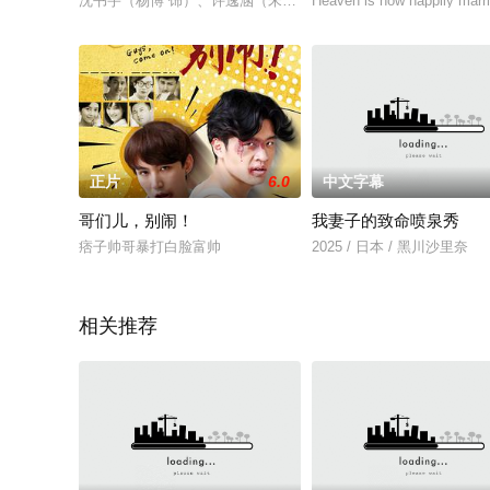
沈书宇（杨博 饰）、许逸涵（宋佳霓 饰）和黄仁（周鑫洋 饰）
Heaven is now happily marri
正片
6.0
中文字幕
哥们儿，别闹！
我妻子的致命喷泉秀
痞子帅哥暴打白脸富帅
2025 / 日本 / 黑川沙里奈
相关推荐