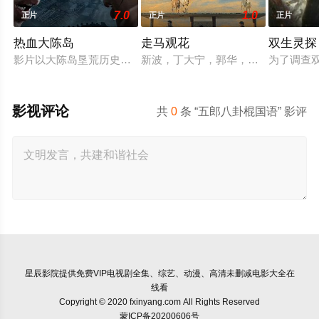
7.0
1.0
正片
正片
正片
热血大陈岛
走马观花
双生灵探
影片以大陈岛垦荒历史为创作底色，在尊重历史真实性的前提下
新波，丁大宁，郭华，程一木他们毕
为了调查
影视评论
共
0
条 “五郎八卦棍国语” 影评
星辰影院
提供免费VIP电视剧全集、综艺、动漫、高清未删减电影大全在
线看
Copyright © 2020 fxinyang.com All Rights Reserved
蒙ICP备20200606号