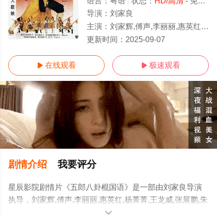
语言：
粤语
状态：
HD/高清
- 免费观看
导演：
刘家良
主演：
刘家辉,傅声,李丽丽,惠英红,杨菁菁,王龙威,张展鹏,朱铁和,小侯,高飞,郭
HD
更新时间：
2025-09-07
在线观看
极速观看


剧情介绍
我要评分
星辰影院剧情片《五郎八卦棍国语》是一部由刘家良导演
执导，刘家辉,傅声,李丽丽,惠英红,杨菁菁,王龙威,张展鹏,朱
铁和,小侯,高飞,郭政鸿,林威,?刘济民,刘雪华,李擎柱,林克明,
