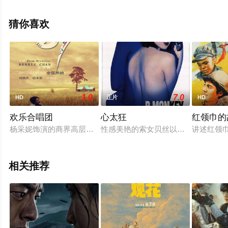
刘家荣,刘家良,马汉沅,麦德罗,吴育枢,余袁稳,王清河,王志
强,黄伟辉,汪禹,杨瑞麟,尹灵光,元德等明星精彩演绎的中国
猜你喜欢
香港电影，手机免费观看高清无删减完整版电影大全就上
星辰电影网，更多相关信息可移步至豆瓣电影、电视猫或
剧情网等平台了解。
1.0
7.0
HD
正片
HD
欢乐合唱团
心太狂
红领巾的
杨采妮饰演的商界高层，上司为了找理由削减文化资助项目，派
性感美艳的索女贝丝以持械行劫为职
讲述红领
相关推荐