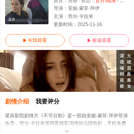
语言：
法语
状态：
正片/高清
- 免费观看
导演：
安妮-索菲·拜伊
主演：
劳尔·卡拉米
正片
更新时间：
2025-11-16
在线观看
极速观看


剧情介绍
我要评分
星辰影院剧情片《不可分割》是一部由安妮-索菲·拜伊导演
执导，劳尔·卡拉米等明星精彩演绎的法国电影，手机免费
观看高清无删减完整版电影大全就上星辰电影网，更多相
