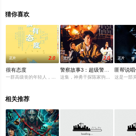
关信息可移步至豆瓣电影、电视猫或剧情网等平台了解。
猜你喜欢
2.0
2.0
正片
正片
正片
很有态度
警察故事3：超级警察（粤语版）
匪帮说唱
一群高级丧的年轻人，打着咸鱼的旗号享受平静的日子，但一心
这集，神勇干探陈家驹（成龙 饰）
这是一部关于T
相关推荐