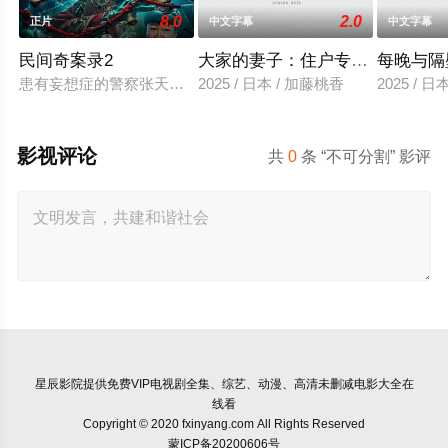
8.0
2.0
正片
中文字幕
中文字幕
民间奇案录2
大家的妻子：住户专用洞口
每晚与隔
患有妄想症的警察张天盛遇上一起离奇的神像杀人事件，勘案过程
2025 / 日本 / 加藤桃香
2025 / 
影视评论
共
0
条 “不可分割” 影评
星辰影院
提供免费VIP电视剧全集、综艺、动漫、高清未删减电影大全在
线看
Copyright © 2020 fxinyang.com All Rights Reserved
蒙ICP备20200606号