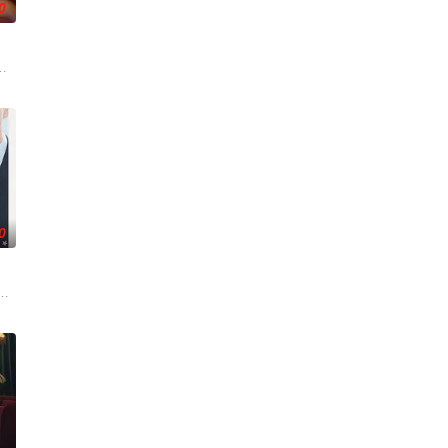
0
 박진희가 본격 컴백 활동에 나선다. 7일
0
是偶像》，是一部浪漫喜剧。讲述进入由前偶像兼CEO李灿