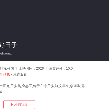
好日子
haorizi
剧情,韩国
上映时间：
2026
豆瓣评分：
10.0
第91集
- 免费观看
申正允,尹多英,金惠玉,鲜于在德,尹多勋,文喜京,李商淑,郑
06
极速观看
