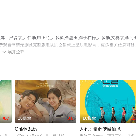
严贤京,尹仲勋,申正允,尹多英,金惠玉,鲜于在德,尹多勋,文喜京,李商淑
免费观看高清无删减完整版电视剧全集就上星辰电影网，更多相关信息可移
展开全部

4.0
16集全
3.0
16集全
1.
OhMyBaby
人孔：奉必梦游仙境