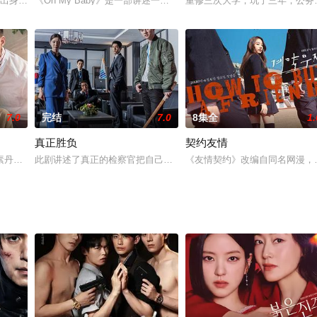
豆出身的旅行记者代替委托的旅行，领悟到真正成功和人生意义的
《Oh My Baby》是一部讲述一个不想结婚只想生孩子的39岁单身女
重修三次大学，玩了三年，公务
7.0
完结
7.0
8集全
1.
真正胜负
契约友情
事件相遇后，联手调查的极限
素丹、边佑锡主演，《秘密森林》《阿尔罕布拉宫的回忆》安吉镐
此剧讲述了真正的检察官把自己伪装成吊儿郎当的不良检察官，为了
《友情契约》改编自同名网漫，