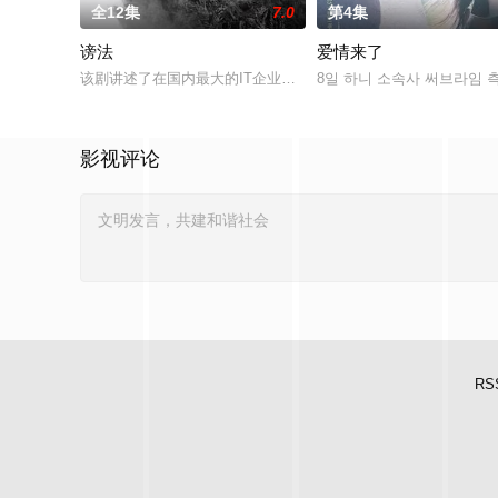
全12集
7.0
第4集
谤法
爱情来了
该剧讲述了在国内最大的IT企业里存在着一个恶神。唯一知道真
8일 하니 소속사 써브라임 측
影视评论
RS