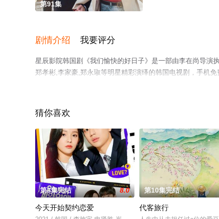
第91集
剧情介绍
我要评分
星辰影院韩国剧《我们愉快的好日子》是一部由李在尚导演执导，
郑孝彬,李家豪,郑永琡等明星精彩演绎的韩国电视剧，手机
至豆瓣电视剧、电视猫或剧情网等平台了解。
猜你喜欢
第8集完结
8.0
第10集完结
今天开始契约恋爱
代客旅行