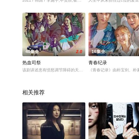
2021 / 韩国 / 李施宇,申贤胜,崔裕姝,林尚均,金柄官,郑宝美
人生中从未担任过c位的爱
40集全
2.0
16集全
热血司祭
青春纪录
该剧讲述患有愤怒调节障碍的天主教司祭与刑警通过老神父杀人
《青春记录》由朴宝剑、朴
相关推荐