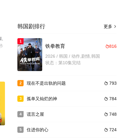
韩国剧排行
更多

,
1
步
铁拳教育
816

2026 / 韩国 / 动作,剧情,韩国
状态：第10集完结
现在不是出轨的问题
793
2

孤单又灿烂的神
784
3

谎言之屋
748
4

0
住进你的心
724
5
