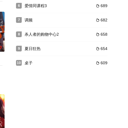
性，在决定放
员考试准备了三年的河阴奉式家族三代独子奉必（金在中 饰
爱情同课程3
689
6

调频
682
7

杀人者的购物中心2
658
8

0
夏日狂热
654
9

桌子
609
10

弱者和受害者，为了实现
从高中生朴灿洪（金素惠饰）和许敦赫（申承浩 饰）的视角