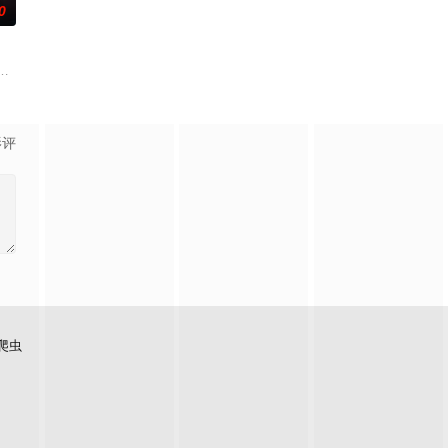
0
取住宅社区的储备基金，
王牌检察官发现只要轻轻一碰，就能让他们成为异常高效率的
影评
爬虫