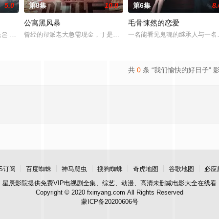
5.0
第8集
10.0
第6集
8.
公寓黑风暴
毛骨悚然的恋爱
实情况的人是一名少女和一
은 OSEN에 “하니가 KBS2 새 주말 드라
曾经的帮派老大急需现金，于是和有志成为律师的同伴合作，打算窃
一名能看见鬼魂的继承人与一名
共
0
条 “我们愉快的好日子” 
S订阅
百度蜘蛛
神马爬虫
搜狗蜘蛛
奇虎地图
谷歌地图
必应
星辰影院
提供免费VIP电视剧全集、综艺、动漫、高清未删减电影大全在线看
Copyright © 2020 fxinyang.com All Rights Reserved
蒙ICP备20200606号