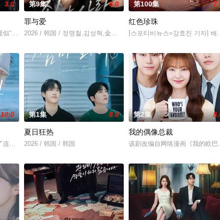
3.0
第9集
6.0
第100集
7.
罪与爱
红色珍珠
和面对冷酷的偏见和命运，重
似“死而复生”的郑进湾（李栋旭 饰）究竟藏身何方？他和郑
2026 / 韩国 / 정명철,김성혁,金贤叙,정현웅
[스포티비뉴스=강효진 기자] 배우
10.0
第1集
8.0
第2集
8.
夏日狂热
我的偶像总裁
多勋,文喜京,李商淑,郑孝彬,
了连一个梦想都无所畏惧的十几岁，被现实挡住而受挫的二十几岁
2026 / 韩国 / 韩国
该剧改编自网络漫画《我的欧巴