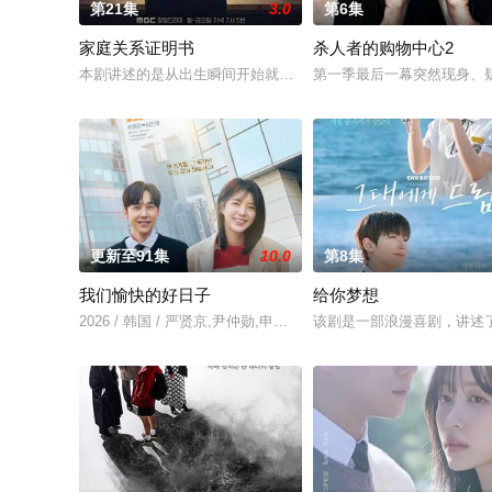
第21集
3.0
第6集
家庭关系证明书
杀人者的购物中心2
本剧讲述的是从出生瞬间开始就被打上家庭崩溃烙印的一个孩子
第一季最后一幕突然现身、疑
更新至91集
10.0
第8集
我们愉快的好日子
给你梦想
2026 / 韩国 / 严贤京,尹仲勋,申正允,尹多英,金惠玉,鲜于在德,尹
该剧是一部浪漫喜剧，讲述