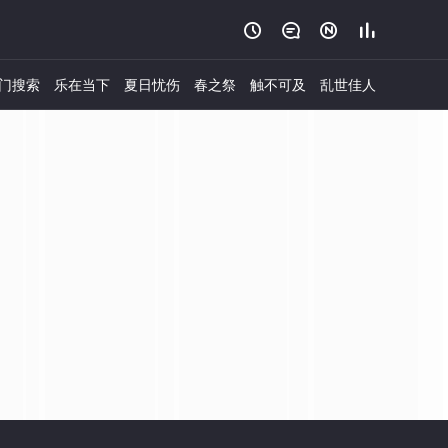




门搜索
乐在当下
夏日忧伤
春之祭
触不可及
乱世佳人