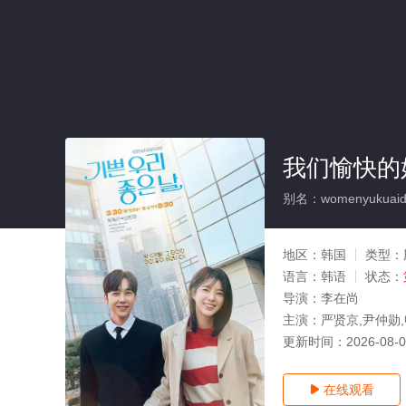
我们愉快的
别名：womenyukuaide
地区：
韩国
类型：
语言：
韩语
状态：
导演：
李在尚
主演：
严贤京,尹仲勋,
更新时间：
2026-08-
在线观看
