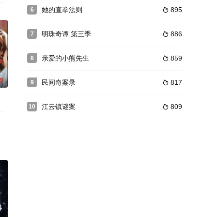
向福建长汀前进，
，大金国虎视眈眈，而蒙古雄鹰成吉思汗表面联宋伐金，暗地
她的直拳法则
895
6

明珠奇谭 第三季
886
7

亲爱的小熊先生
859
8

0
民间奇案录
817
9

江云镇谜案
809
10

和来到华汽厂实习的徐
自己的私生饭，竟是曾亲如姐妹的闺蜜安凝。安凝控诉她偷走