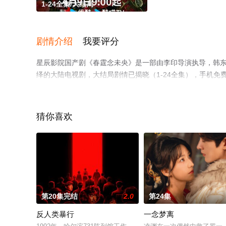
1-24全集/大结局
剧情介绍
我要评分
星辰影院国产剧《春霆念未央》是一部由李印导演执导，韩东霖,
绎的大陆电视剧，大结局剧情已揭晓（1-24全集），手机
至豆瓣电视剧、电视猫或剧情网等平台了解。
猜你喜欢
第20集完结
2.0
第24集
反人类暴行
一念梦离