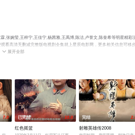
张婉莹,王梓宁,王佳宁,杨茜雅,王禹博,陈洁,卢誉文,陈奎希等明星精彩
免费观看高清无删减完整版电视剧全集就上星辰电影网，更多相关信息可移
展开全部

7.0
已完结
10.0
完结
2.
红色摇篮
射雕英雄传2008