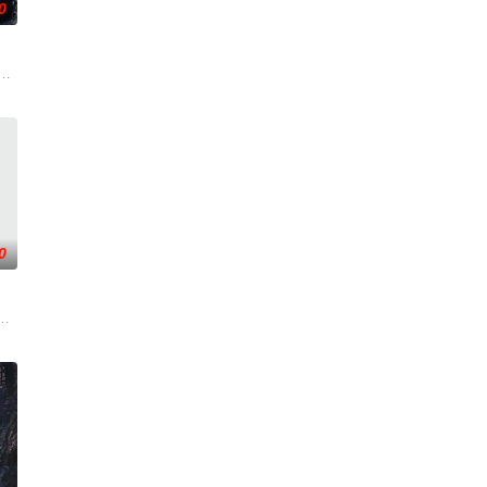
0
圆（姜贞羽 饰）因意
侦支队在无普及监控、无DNA鉴定技术的支持下，通过摸
0
”的阴阳宅，江淮被掳
辉，大平王朝有史以来个以女子进士科三元及第入翰林院的奇