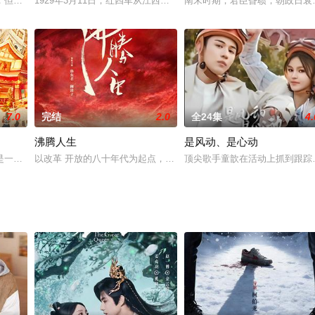
段历史的记录残缺不全
，但罗一实为二皇子凌骁的棋子，目的是挑拨凌渊与东凌皇的父子
1929年3月11日，红四军从江西瑞金的壬田出发，翻越武夷山南麓，
南宋时期，君臣昏聩，朝政日衰
7.0
完结
2.0
全24集
4.
沸腾人生
是风动、是心动
是一个重组家庭，当年丧偶的罗爸带着一对龙凤胎儿女，离异的罗
以改革 开放的八十年代为起点，讲述了艾长安、沈夏为主的华汽子弟
顶尖歌手童歆在活动上抓到跟踪