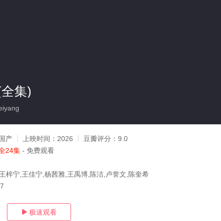
全集)
iyang
国产
上映时间：
2026
豆瓣评分：
9.0
全24集
- 免费观看
王梓宁,王佳宁,杨茜雅,王禹博,陈洁,卢誉文,陈奎希
17
极速观看
