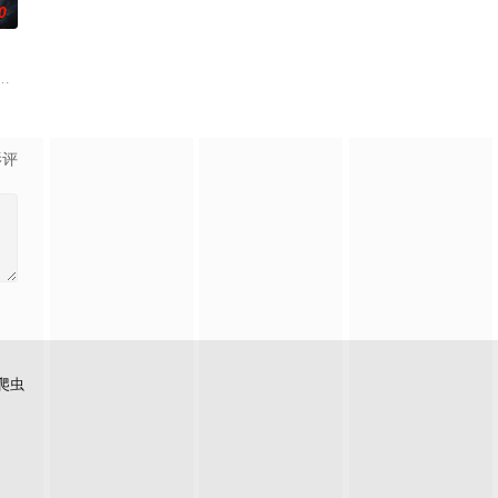
0
逾白，我喜欢你，哲学
伟霆 饰）与吴老狗（曾舜晞 饰）强强联手，携手霍仙姑（
影评
爬虫