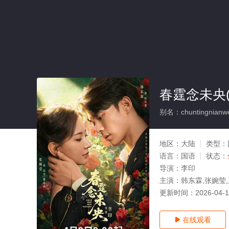
春霆念未央(
别名：chuntingnianwe
地区：
大陆
类型：
语言：
国语
状态：
导演：
李印
主演：
韩东霖,张婉莹,
更新时间：
2026-04-
在线观看
