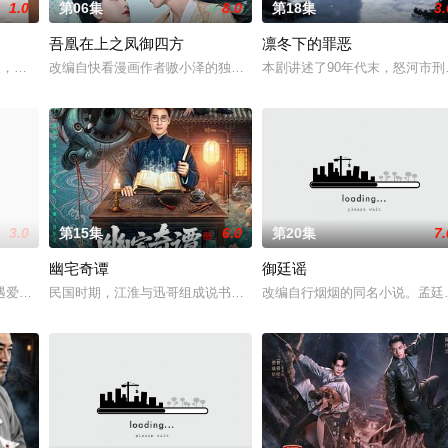
1.0
第06集
8.0
第18集
3.
吾凰在上之凤御四方
凛冬下的罪恶
与童年时因一场意外落下身
人，在沿海小城南安相遇相知，他们决心各展所长创办旅行社。
改编自快看漫画作者嗷小泽的独家连载漫画《吾凰在上》。现代少女奚
本剧讲述了90年代末，怒河市刑
3.0
第15集
6.0
第20集
7.
幽宅奇谭
御廷谣
血少帅许又安与昆曲名伶荣筱
遇爱人程桉、恩师林晚媚的双重背叛。她从恨意中涅槃重生，借私
民国时期，江淮与迅哥组成说书班子，偶遇“白天人住屋，晚上鬼占房
改编自行烟烟的同名小说。孟廷