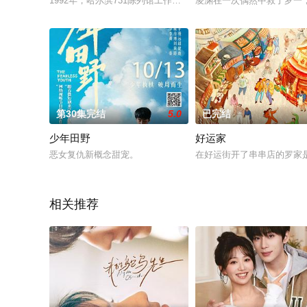
1992年，哈尔滨731陈列馆工作人员小金在整理史料时，发现这
凌渊在一次偶然中救了罗一
第30集完结
5.0
已完结
少年田野
好运家
恶女复仇新概念甜宠。
在好运街开了串串店的罗家
相关推荐