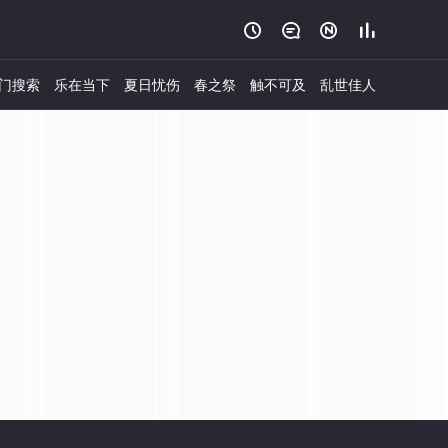




门搜索
乐在当下
夏日忧伤
春之祭
触不可及
乱世佳人