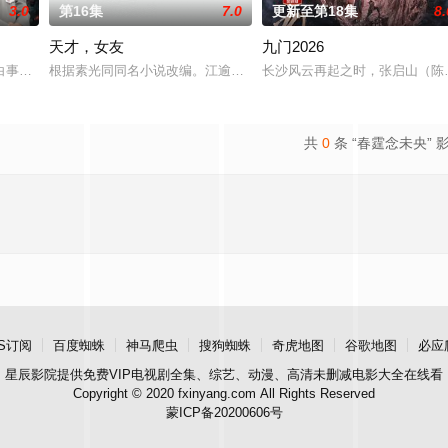
3.0
第16集
7.0
更新至第18集
8.
天才，女友
九门2026
顾炎带自己用程序员身份卧底
白事馆，本想低调扎纸维生，却因一具流血的新娘纸人卷入了一场
根据素光同同名小说改编。江逾白长大以后，林知夏忽然对他说：“江
长沙风云再起之时，张启山（陈
共
0
条 “春霆念未央” 
S订阅
百度蜘蛛
神马爬虫
搜狗蜘蛛
奇虎地图
谷歌地图
必应
星辰影院
提供免费VIP电视剧全集、综艺、动漫、高清未删减电影大全在线看
Copyright © 2020 fxinyang.com All Rights Reserved
蒙ICP备20200606号