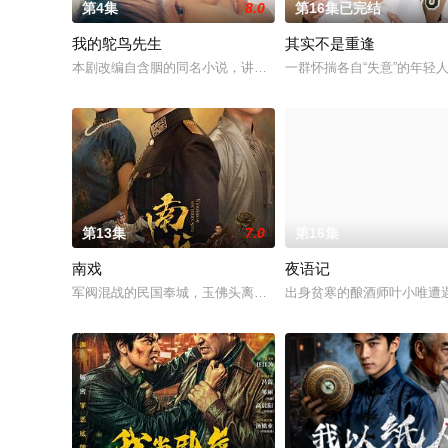
第4集
8.0
第16集已完结
我的鸵鸟先生
其实不是重逢
本剧改编自含胭的同名小说，讲述了邻家女孩庞倩（苏晓彤 饰）
一群怀揣各自“失意”的年轻
第13集
7.0
第16集
南戏
夜语记
军阀混战的民国奉城，玉佛头离奇失窃，戏班主横尸戏台，将冷
出身贫寒的酿酒师叶小唯遭