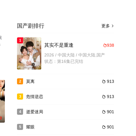
国产剧排行
更多

演
1
步
其实不是重逢
938

2026 / 中国大陆 / 中国大陆,国产
状态：第16集已完结
莫离
913
2

危情逆恋
913
3

逝爱迷局
901
4

0
耀眼
901
5
