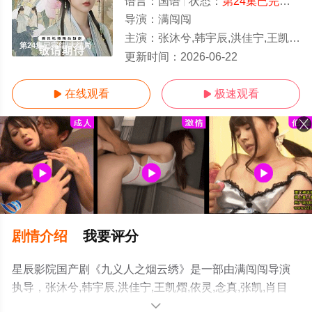
语言：
国语
状态：
第24集已完结
- 
导演：
满闯闯
主演：
张沐兮,韩宇辰,洪佳宁,王凯熠,依灵,念真,张凯,肖目涵,陈佳琪,蓝暄,于磊
第24集已完结/大结局
更新时间：
2026-06-22
在线观看
极速观看


剧情介绍
我要评分
星辰影院国产剧《九义人之烟云绣》是一部由满闯闯导演
执导，张沐兮,韩宇辰,洪佳宁,王凯熠,依灵,念真,张凯,肖目
涵,陈佳琪,蓝暄,于磊,王思晗,诗懿,杨凯文,肖东昊,陈润,赵佩
