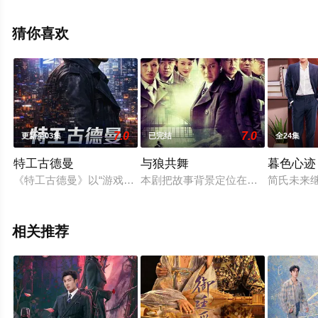
萱,齐航,黄贺等明星精彩演绎的大陆电视剧，大结局剧情已
揭晓（第24集已完结），手机免费观看高清无删减完整版
猜你喜欢
电视剧全集就上星辰电影网，更多相关信息可移步至豆瓣
电视剧、电视猫或剧情网等平台了解。
7.0
7.0
更新至03集
已完结
全24集
特工古德曼
与狼共舞
暮色心迹
《特工古德曼》以“游戏与现实碰撞”为主线，讲述未来游戏角色
本剧把故事背景定位在了辽沈战役胜
简氏未来
相关推荐