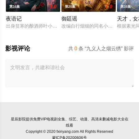
3.0
7.0
第16集
第20集
第16集
夜语记
御廷谣
天才，女
出身贫寒的酿酒师叶小唯遭遇爱人程桉、恩师林晚媚的双重背叛
改编自行烟烟的同名小说。孟廷辉，
根据素光
影视评论
共
0
条 “九义人之烟云绣” 影评
星辰影院
提供免费VIP电视剧全集、综艺、动漫、高清未删减电影大全在
线看
Copyright © 2020 fxinyang.com All Rights Reserved
蒙ICP备20200606号