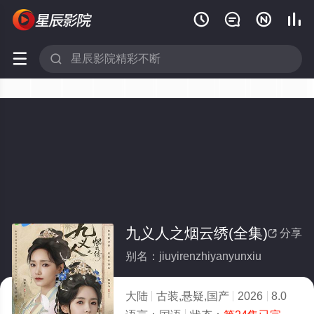






九义人之烟云绣(全集)
分享

别名：jiuyirenzhiyanyunxiu
大陆
古装,悬疑,国产
2026
8.0