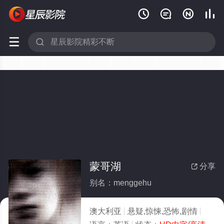






蒙哥湖
分享

别名：menggehu
澳大利亚
悬疑,惊悚,恐怖,剧情
2009