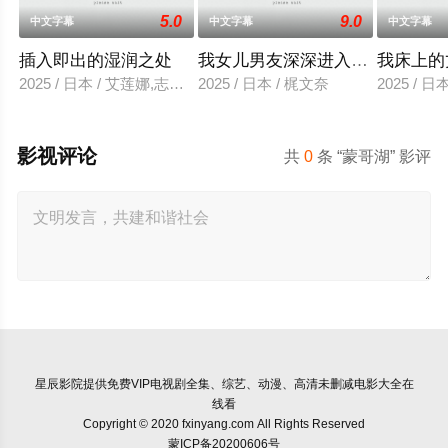
5.0
9.0
中文字幕
中文字幕
中文字幕
插入即出的湿润之处
我女儿男友深深进入我的身体
我床上的
2025 / 日本 / 艾莲娜,志美健
2025 / 日本 / 梶文奈
2025 / 
影视评论
共
0
条 “蒙哥湖” 影评
星辰影院
提供免费VIP电视剧全集、综艺、动漫、高清未删减电影大全在
线看
Copyright © 2020 fxinyang.com All Rights Reserved
蒙ICP备20200606号