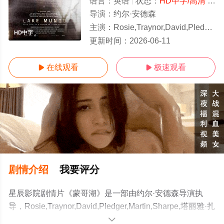
语言：
英语
状态：
HD中字/高清
- 免费观看
导演：
约尔·安德森
主演：
Rosie,Traynor,David,Pledger,Martin,Sha
HD中字
更新时间：
2026-06-11
在线观看
极速观看


剧情介绍
我要评分
星辰影院剧情片《蒙哥湖》是一部由约尔·安德森导演执
导，Rosie,Traynor,David,Pledger,Martin,Sharpe,塔丽雅·扎
克,Tania,Lentini,Cameron,Strachan,Judith,Roberts,Robin,Cu
