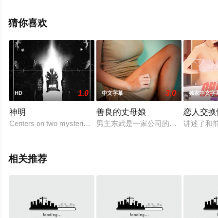
等明星精彩演绎的澳大利亚电影，手机免费观看高清无删
减完整版电影大全就上星辰电影网，更多相关信息可移步
猜你喜欢
至豆瓣电影、电视猫或剧情网等平台了解。
1.0
3.0
HD
中文字幕
独家中文字
神明
善良的丈母娘
恋人交换
Centers on two mysterious brothers, who a
男主东武是一家公司的新职员，在公
讲述了和
相关推荐